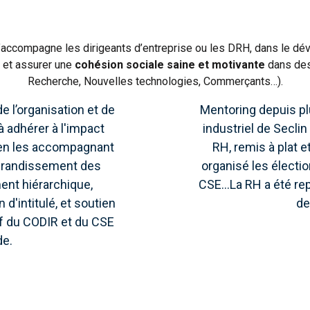
l et j’accompagne les dirigeants d’entreprise ou les DRH, dans le
, et assurer une
cohésion sociale saine et motivante
dans des 
Recherche, Nouvelles technologies, Commerçants…).
 l’organisation et de
Mentoring depuis plu
 à adhérer à l'impact
industriel de Seclin
 en les accompagnant
RH, remis à plat e
grandissement des
organisé les électi
ent hiérarchique,
CSE...La RH a été rep
d'intitulé, et soutien
de
f du CODIR et du CSE
de.