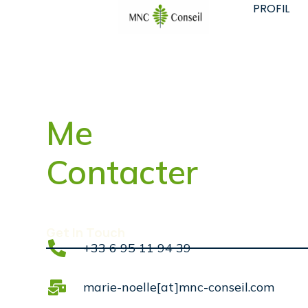
PROFIL
Me
Contacter
Get In Touch
+33 6 95 11 94 39
marie-noelle[at]mnc-conseil.com